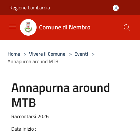
Salta al contenuto principale
Regione Lombardia
Comune di Nembro
Home
>
Vivere il Comune
>
Eventi
>
Annapurna around MTB
Annapurna around
MTB
Raccontarsi 2026
Data inizio :