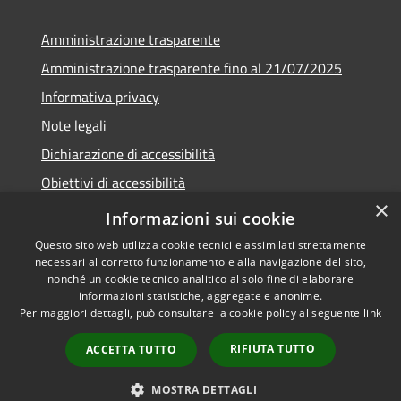
Amministrazione trasparente
Amministrazione trasparente fino al 21/07/2025
Informativa privacy
Note legali
Dichiarazione di accessibilità
Obiettivi di accessibilità
×
Piano di miglioramento
Informazioni sui cookie
Questo sito web utilizza cookie tecnici e assimilati strettamente
necessari al corretto funzionamento e alla navigazione del sito,
nonché un cookie tecnico analitico al solo fine di elaborare
informazioni statistiche, aggregate e anonime.
RSS
Copyright © 2026 • Comune di
Per maggiori dettagli, può consultare la cookie policy al seguente
link
Accessibilità
Nembro • Powered by
Privacy
Municipium
Accesso
•
RIFIUTA TUTTO
ACCETTA TUTTO
Cookie
redazione
Mappa del sito
MOSTRA DETTAGLI