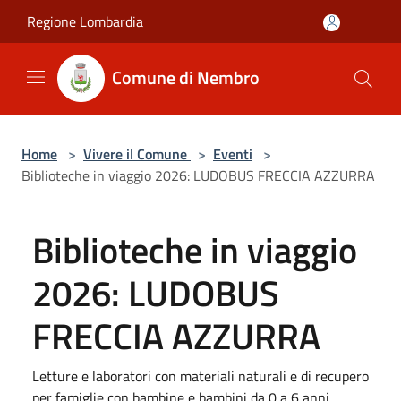
Salta al contenuto principale
Regione Lombardia
Comune di Nembro
Home
>
Vivere il Comune
>
Eventi
>
Biblioteche in viaggio 2026: LUDOBUS FRECCIA AZZURRA
Biblioteche in viaggio
2026: LUDOBUS
FRECCIA AZZURRA
Letture e laboratori con materiali naturali e di recupero
per famiglie con bambine e bambini da 0 a 6 anni