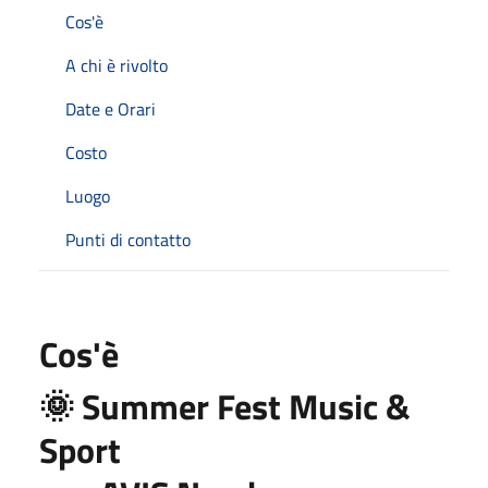
Cos'è
A chi è rivolto
Date e Orari
Costo
Luogo
Punti di contatto
Cos'è
🌞 Summer Fest Music &
Sport