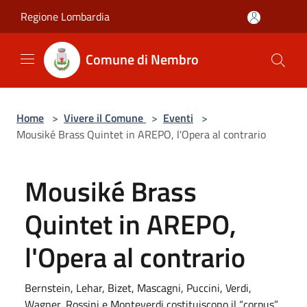
Salta al contenuto principale
Regione Lombardia
Comune di Nembro
Home
>
Vivere il Comune
>
Eventi
>
Mousiké Brass Quintet in AREPO, l'Opera al contrario
Mousiké Brass
Quintet in AREPO,
l'Opera al contrario
Bernstein, Lehar, Bizet, Mascagni, Puccini, Verdi,
Wagner, Rossini e Monteverdi costituiscono il “corpus”