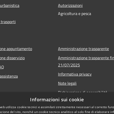
 urbanistica
Autorizzazioni
Agricoltura e pesca
 trasporti
ione appuntamento
Amministrazione trasparente
one disservizio
Amministrazione trasparente fin
21/07/2025
FAQ
Informativa privacy
 assistenza
Note legali
Dichiarazione di accessibilità
Informazioni sui cookie
Obiettivi di accessibilità
web utilizza cookie tecnici e assimilati strettamente necessari al corretto fu
Piano di miglioramento
azione del sito, nonché un cookie tecnico analitico al solo fine di elaborare i