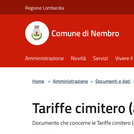
Salta al contenuto principale
Regione Lombardia
Comune di Nembro
Amministrazione
Novità
Servizi
Vivere 
Home
>
Amministrazione
>
Documenti e dati
Tariffe cimitero
Documento che concerne le Tariffe cimitero 