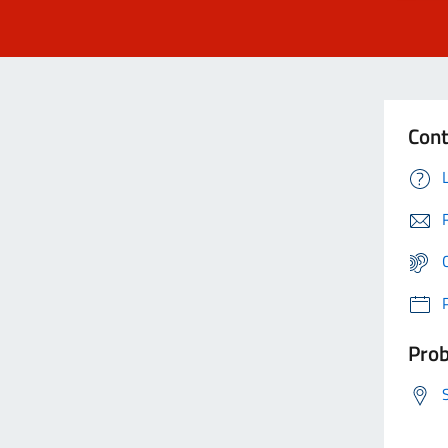
Cont
Prob