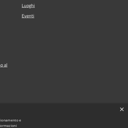
Luoghi
Eventi
o al
×
nzionamento e
nformazioni