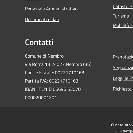
Catasto e
Personale Amministrativo
Turismo
Documenti e dati
Mobilità e
Contatti
Comune di Nembro
Prenotaz
via Roma 13 24027 Nembro (BG)
Segnalazi
Codice Fiscale: 00221710163
Leggi le 
Partita IVA: 00221710163
Richiesta
IBAN: IT 31 D 05696 53070
000020001X01
PEC:
comunenembro@legalmail.it
Centralino Unico: 035 471311
Questo sito 
alla navig