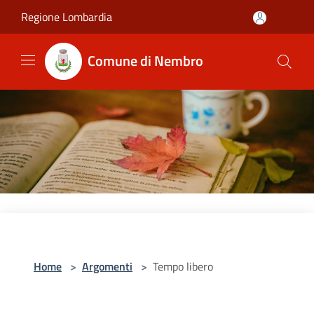
Salta al contenuto principale
Regione Lombardia
Comune di Nembro
Home
>
Argomenti
>
Tempo libero