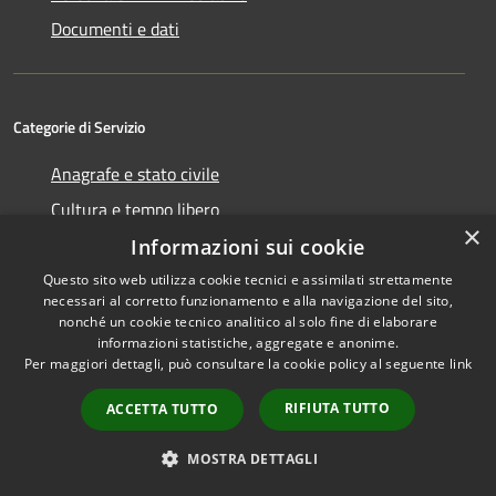
Documenti e dati
Categorie di Servizio
Anagrafe e stato civile
Cultura e tempo libero
×
Vita lavorativa
Informazioni sui cookie
Imprese e Commercio
Questo sito web utilizza cookie tecnici e assimilati strettamente
necessari al corretto funzionamento e alla navigazione del sito,
Appalti pubblici
nonché un cookie tecnico analitico al solo fine di elaborare
Catasto e urbanistica
informazioni statistiche, aggregate e anonime.
Per maggiori dettagli, può consultare la cookie policy al seguente
link
Turismo
Mobilità e trasporti
RIFIUTA TUTTO
ACCETTA TUTTO
MOSTRA DETTAGLI