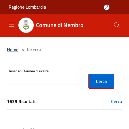
Salta al contenuto principale
Regione Lombardia
Comune di Nembro
Home
>
Ricerca
Inserisci i termini di ricerca
Cerca
1639 Risultati
Cerca
[results] Risultati