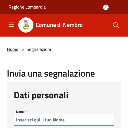
Salta al contenuto principale
Regione Lombardia
Comune di Nembro
Home
>
Segnalazioni
Invia una segnalazione
Dati personali
Nome
*