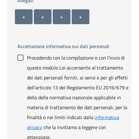
Allegati
Allegato 1
Allegato 2
Allegato 3
Allegato 4
+ Carica allegato 1
+ Carica allegato 2
+ Carica allegato 3
+ Carica allegato 4
+
+
+
+
Accettazione informativa sui dati personali
Procedendo con la compilazione e con l'invio di
questo modulo Lei acconsente al trattamento
dei dati personali forniti, ai sensi e per gli effetti
dell'articolo 13 del Regolamento EU 2016/679 e
della della normativa nazionale applicabile in
materia di trattamento dei dati personali, per la
finalità e nei limiti indicati dalla
informativa
privacy
che la invitiamo a leggere con
attenzione.